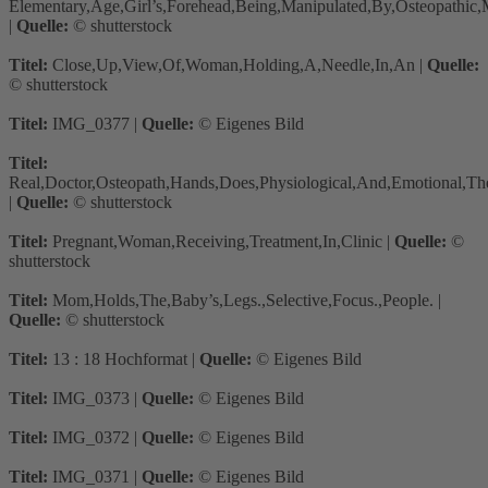
Elementary,Age,Girl’s,Forehead,Being,Manipulated,By,Osteopathic,
|
Quelle:
© shutterstock
Titel:
Close,Up,View,Of,Woman,Holding,A,Needle,In,An
|
Quelle:
© shutterstock
Titel:
IMG_0377
|
Quelle:
© Eigenes Bild
Titel:
Real,Doctor,Osteopath,Hands,Does,Physiological,And,Emotional,Th
|
Quelle:
© shutterstock
Titel:
Pregnant,Woman,Receiving,Treatment,In,Clinic
|
Quelle:
©
shutterstock
Titel:
Mom,Holds,The,Baby’s,Legs.,Selective,Focus.,People.
|
Quelle:
© shutterstock
Titel:
13 : 18 Hochformat
|
Quelle:
© Eigenes Bild
Titel:
IMG_0373
|
Quelle:
© Eigenes Bild
Titel:
IMG_0372
|
Quelle:
© Eigenes Bild
Titel:
IMG_0371
|
Quelle:
© Eigenes Bild