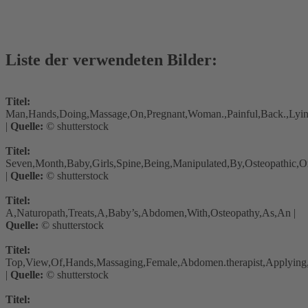
Liste der verwendeten Bilder:
Titel:
Man,Hands,Doing,Massage,On,Pregnant,Woman.,Painful,Back.,Lyi
|
Quelle:
© shutterstock
Titel:
Seven,Month,Baby,Girls,Spine,Being,Manipulated,By,Osteopathic,O
|
Quelle:
© shutterstock
Titel:
A,Naturopath,Treats,A,Baby’s,Abdomen,With,Osteopathy,As,An
|
Quelle:
© shutterstock
Titel:
Top,View,Of,Hands,Massaging,Female,Abdomen.therapist,Applying
|
Quelle:
© shutterstock
Titel: