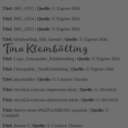
Titel:
IMG_0355
|
Quelle:
© Eigenes Bild
Titel:
IMG_0354
|
Quelle:
© Eigenes Bild
Titel:
IMG_0353
|
Quelle:
© Eigenes Bild
Titel:
kleinboetling_bild_haende
|
Quelle:
© Eigenes Bild
Titel:
Logo_Osteopathie_Kleinboelting
|
Quelle:
© Eigenes Bild
Titel:
Osteopathie_TinaKleinbölting
|
Quelle:
© Eigenes Bild
Titel:
placeholder
|
Quelle:
© Creative Themes
Titel:
erecht24-schwarz-impressum-klein
|
Quelle:
© eRecht24
Titel:
erecht24-schwarz-datenschutz-klein
|
Quelle:
© eRecht24
Titel:
thierry-meier-PKEPAeMBOIU-unsplash
|
Quelle:
©
Unsplash
Titel:
flower-3
|
Quelle:
© Creative Themes